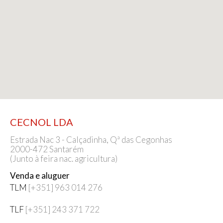
CECNOL LDA
Estrada Nac 3 - Calçadinha, Qª das Cegonhas
2000-472 Santarém
(Junto à feira nac. agricultura)
Venda e aluguer
TLM
[+351] 963 014 276
TLF
[+351] 243 371 722