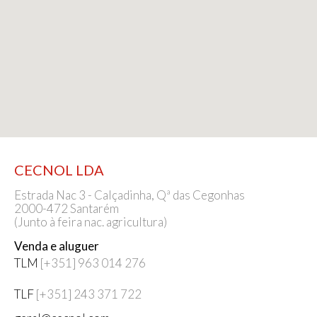
CECNOL LDA
Estrada Nac 3 - Calçadinha, Qª das Cegonhas
2000-472 Santarém
(Junto à feira nac. agricultura)
Venda e aluguer
TLM
[+351] 963 014 276
TLF
[+351] 243 371 722