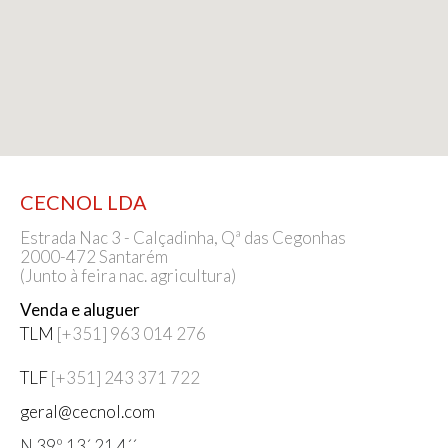
CECNOL LDA
Estrada Nac 3 - Calçadinha, Qª das Cegonhas
2000-472 Santarém
(Junto à feira nac. agricultura)
Venda e aluguer
TLM
[+351] 963 014 276
TLF
[+351] 243 371 722
geral@cecnol.com
N 39º 13´ 21.4´´