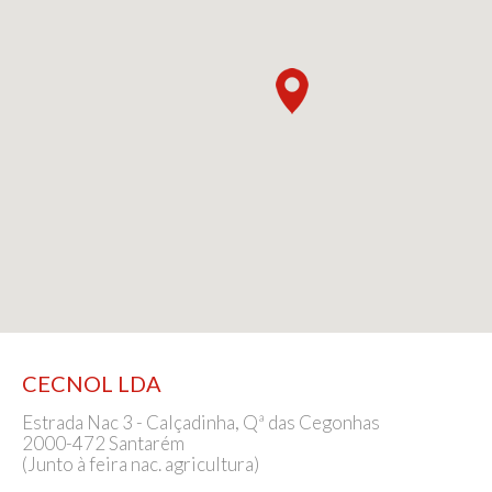
CECNOL LDA
Estrada Nac 3 - Calçadinha, Qª das Cegonhas
2000-472 Santarém
(Junto à feira nac. agricultura)