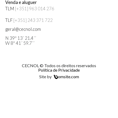
Venda e aluguer
TLM
[+351] 963 014 276
TLF
[+351] 243 371 722
geral@cecnol.com
N 39º 13´ 21.4´´
W 8º 41´ 59.7´´
CECNOL © Todos os direitos reservados
Política de Privacidade
Site by
omsite.com