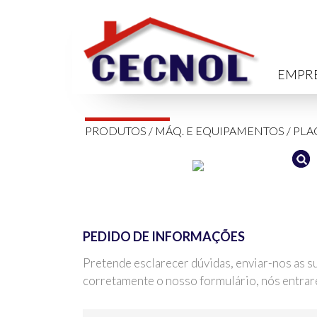
EMPR
PRODUTOS
/
MÁQ. E EQUIPAMENTOS
/
PLA
PEDIDO DE INFORMAÇÕES
Pretende esclarecer dúvidas, enviar-nos as s
corretamente o nosso formulário, nós entra