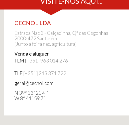
VISITE-NOS AQUI...
CECNOL LDA
Estrada Nac 3 - Calçadinha, Qª das Cegonhas
2000-472 Santarém
(Junto à feira nac. agricultura)
Venda e aluguer
TLM
[+351] 963 014 276
TLF
[+351] 243 371 722
geral@cecnol.com
N 39º 13´ 21.4´´
W 8º 41´ 59.7´´