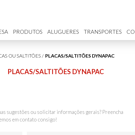
ESA
PRODUTOS
ALUGUERES
TRANSPORTES
CO
CAS OU SALTITÕES
/
PLACAS/SALTITÕES DYNAPAC
PLACAS/SALTITÕES DYNAPAC
uas sugestões ou solicitar informações gerais? Preencha
remos em contato consigo!